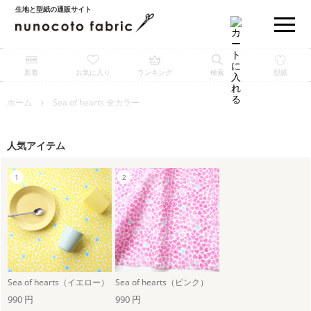
生地と型紙の通販サイト
新着
お気に入り
ランキング
検索
型紙
ホーム
Sea of hearts 全カラー
人気アイテム
Sea of hearts（イエロー）
Sea of hearts（ピンク）
990 円
990 円