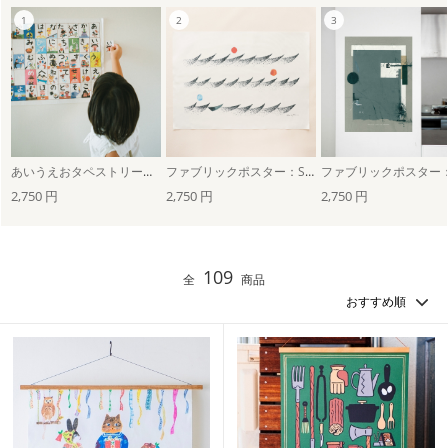
あいうえおタペストリー（五十音表）
ファブリックポスター：Soft Tides（ムラタトモコ）
2,750 円
2,750 円
2,750 円
109
全
商品