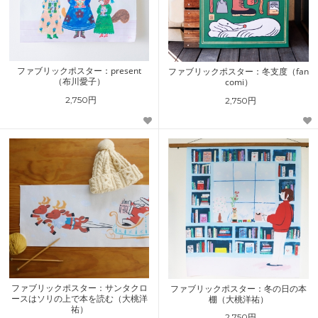
ファブリックポスター：present
ファブリックポスター：冬支度（fan
（布川愛子）
comi）
2,750円
2,750円
ファブリックポスター：サンタクロ
ファブリックポスター：冬の日の本
ースはソリの上で本を読む（大桃洋
棚（大桃洋祐）
祐）
2,750円