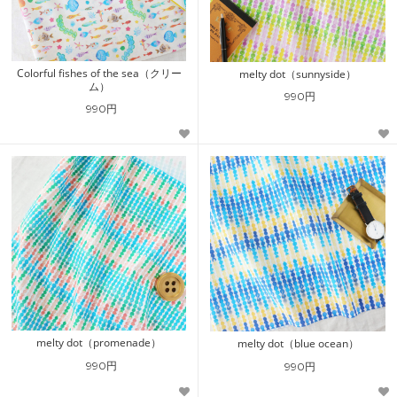
Colorful fishes of the sea（クリー
melty dot（sunnyside）
ム）
990円
990円
melty dot（promenade）
melty dot（blue ocean）
990円
990円