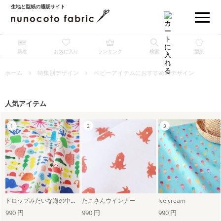
生地と型紙の通販サイト
新着
お気に入り
ランキング
検索
型紙
ホーム
特集別デザイン
ベビーアイテムにおすすめのデザイン
人気アイテム
ドロップみたいな海の中（ホワイト）
たこさんウインナー
ice cream
990 円
990 円
990 円